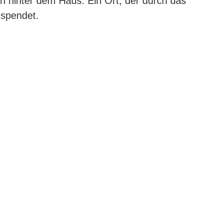
on hinter dem Haus: Ein Ort, der durch das
 spendet.